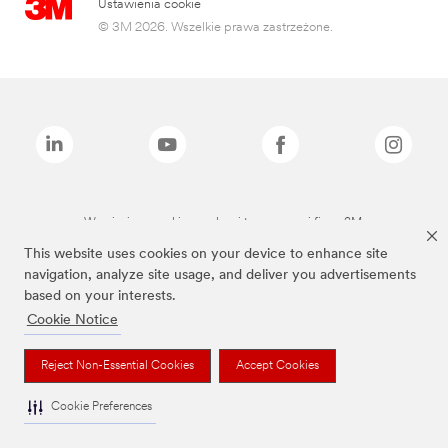
Ustawienia cookie
© 3M 2026. Wszelkie prawa zastrzeżone.
Wymienione marki są znakami towarowymi firmy 3M.
This website uses cookies on your device to enhance site
navigation, analyze site usage, and deliver you advertisements
based on your interests.
Cookie Notice
Reject Non-Essential Cookies
Accept Cookies
Cookie Preferences