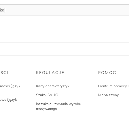
ŚCI
REGULACJE
POMOC
ości (język
Karty charakterystyki
Centrum pomocy
Szukaj SVHC
Mapa strony
owe (język
Instrukcja używania wyrobu
medycznego