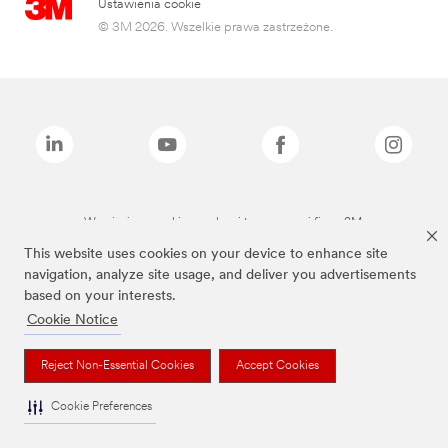
Ustawienia cookie
© 3M 2026. Wszelkie prawa zastrzeżone.
Wymienione marki są znakami towarowymi firmy 3M.
This website uses cookies on your device to enhance site
navigation, analyze site usage, and deliver you advertisements
based on your interests.
Cookie Notice
Reject Non-Essential Cookies
Accept Cookies
Cookie Preferences