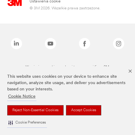
Ustawienia cookie
© 3M 2026. Wszelkie prawa zastrzeżone.
Wymienione marki są znakami towarowymi firmy 3M.
This website uses cookies on your device to enhance site
navigation, analyze site usage, and deliver you advertisements
based on your interests.
Cookie Notice
Reject Non-Essential Cookies
Accept Cookies
Cookie Preferences