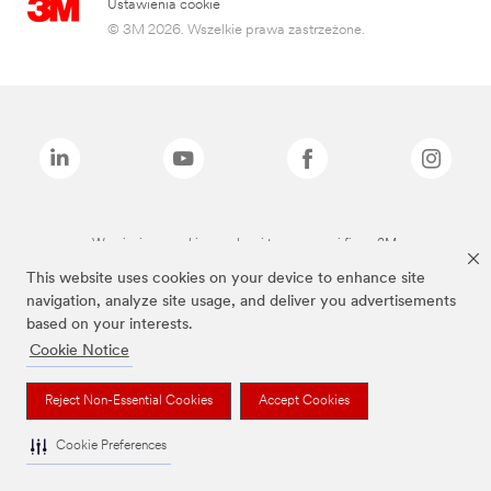
Ustawienia cookie
© 3M 2026. Wszelkie prawa zastrzeżone.
Wymienione marki są znakami towarowymi firmy 3M.
This website uses cookies on your device to enhance site
navigation, analyze site usage, and deliver you advertisements
based on your interests.
Cookie Notice
Reject Non-Essential Cookies
Accept Cookies
Cookie Preferences