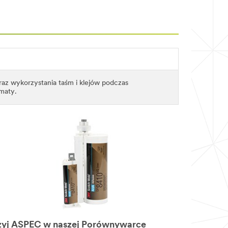
az wykorzystania taśm i klejów podczas
ematy.
żyj ASPEC w naszej Porównywarce