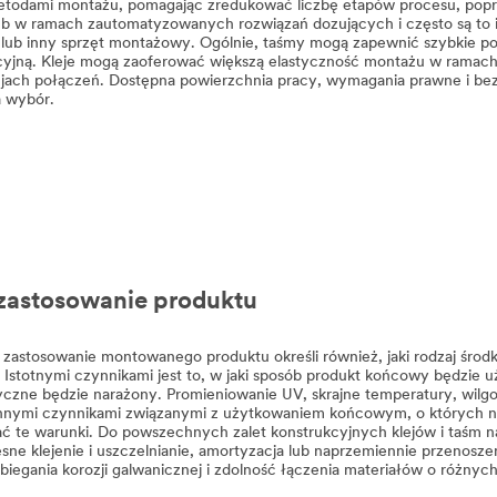
todami montażu, pomagając zredukować liczbę etapów procesu, popraw
ub w ramach zautomatyzowanych rozwiązań dozujących i często są to 
 lub inny sprzęt montażowy. Ogólnie, taśmy mogą zapewnić szybkie p
cyjną. Kleje mogą zaoferować większą elastyczność montażu w ramach
jach połączeń. Dostępna powierzchnia pracy, wymagania prawne i bezp
 wybór.
zastosowanie produktu
astosowanie montowanego produktu określi również, jaki rodzaj środk
 Istotnymi czynnikami jest to, w jaki sposób produkt końcowy będzie 
czne będzie narażony. Promieniowanie UV, skrajne temperatury, wilgoć
ymi czynnikami związanymi z użytkowaniem końcowym, o których należ
 te warunki. Do powszechnych zalet konstrukcyjnych klejów i taśm n
ne klejenie i uszczelnianie, amortyzacja lub naprzemiennie przenoszeni
biegania korozji galwanicznej i zdolność łączenia materiałów o różnyc