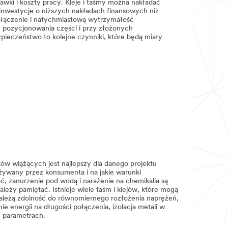
ki i koszty pracy. Kleje i taśmy można nakładać
inwestycje o niższych nakładach finansowych niż
ołączenie i natychmiastową wytrzymałość
 pozycjonowania części i przy złożonych
ieczeństwo to kolejne czynniki, które będą miały
ów wiążących jest najlepszy dla danego projektu
używany przez konsumenta i na jakie warunki
, zanurzenie pod wodą i narażenie na chemikalia są
y pamiętać. Istnieje wiele taśm i klejów, które mogą
ależą zdolność do równomiernego rozłożenia naprężeń,
e energii na długości połączenia, izolacja metali w
h parametrach.