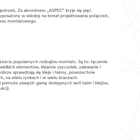
potrzeb. Za akronimem „ASPEC” kryje się pięć
Wyposażony w wiedzę na temat projektowania połączeń,
ocesu montażowego.
ześciu popularnych rodzajów montażu. Są to: łączenie
ielkich elementów, klejenie uszczelek, zalewanie i
dobrze sprawdzają się kleje i taśmy, powszechnie
h, na wielu rynkach i w wielu branżach.
ji pomoże zawęzić gamę dostępnych serii taśm i klejów,
kcji.