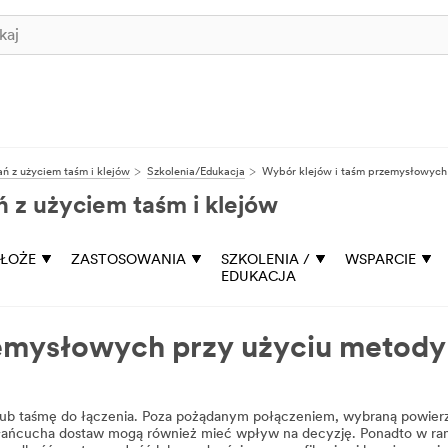
ń z użyciem taśm i klejów
Szkolenia/Edukacja
Wybór klejów i taśm przemysłowych
 z użyciem taśm i klejów
ŁOŻE
ZASTOSOWANIA
SZKOLENIA /
WSPARCIE
EDUKACJA
zemysłowych przy użyciu metod
 lub taśmę do łączenia. Poza pożądanym połączeniem, wybraną powierzch
 łańcucha dostaw mogą również mieć wpływ na decyzję. Ponadto w ra