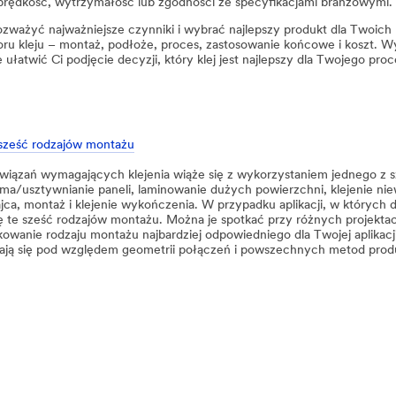
prędkość, wytrzymałość lub zgodności ze specyfikacjami branżowymi.
ażyć najważniejsze czynniki i wybrać najlepszy produkt dla Twoich 
ru kleju – montaż, podłoże, proces, zastosowanie końcowe i koszt. 
łatwić Ci podjęcie decyzji, który klej jest najlepszy dla Twojego pr
 sześć rodzajów montażu
wiązań wymagających klejenia wiąże się z wykorzystaniem jednego z s
ama/usztywnianie paneli, laminowanie dużych powierzchni, klejenie niew
jca, montaż i klejenie wykończenia. W przypadku aplikacji, w których 
ię te sześć rodzajów montażu. Można je spotkać przy różnych projektac
kowanie rodzaju montażu najbardziej odpowiedniego dla Twojej aplikac
ają się pod względem geometrii połączeń i powszechnych metod produ