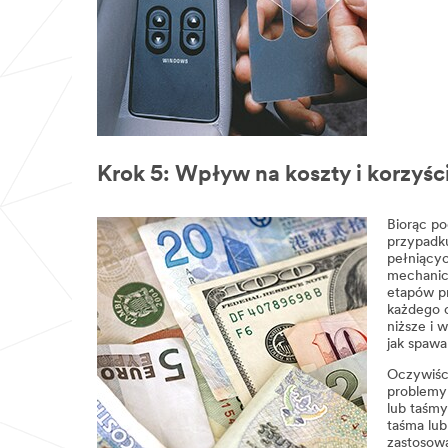
Krok 5: Wpływ na koszty i korzyśc
Biorąc po
przypadku
pełniącyc
mechanic
etapów pr
każdego 
niższe i 
jak spawa
Oczywiści
problemy
lub taśmy
taśma lu
zastosowa