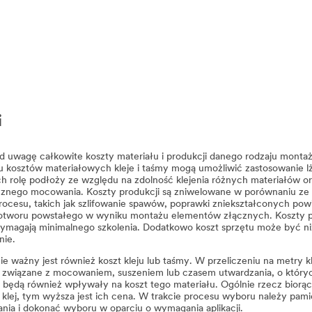
i
d uwagę całkowite koszty materiału i produkcji danego rodzaju montażu
 kosztów materiałowych kleje i taśmy mogą umożliwić zastosowanie lż
h rolę podłoży ze względu na zdolność klejenia różnych materiałów o
znego mocowania. Koszty produkcji są zniwelowane w porównaniu ze 
ocesu, takich jak szlifowanie spawów, poprawki zniekształconych powi
otworu powstałego w wyniku montażu elementów złącznych. Koszty pra
wymagają minimalnego szkolenia. Dodatkowo koszt sprzętu może być n
nie.
e ważny jest również koszt kleju lub taśmy. W przeliczeniu na metry kl
 związane z mocowaniem, suszeniem lub czasem utwardzania, o których
 będą również wpływały na koszt tego materiału. Ogólnie rzecz biorąc
b klej, tym wyższa jest ich cena. W trakcie procesu wyboru należy 
nia i dokonać wyboru w oparciu o wymagania aplikacji.