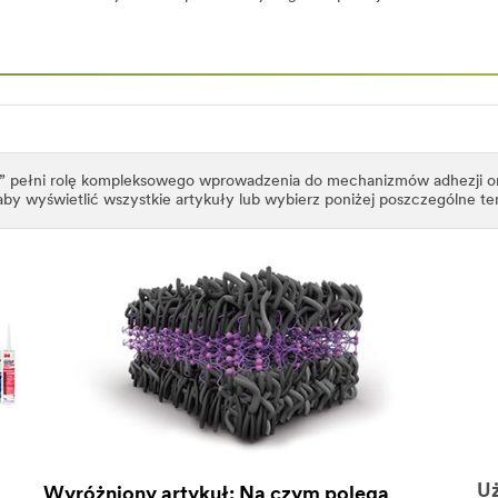
” pełni rolę kompleksowego wprowadzenia do mechanizmów adhezji or
 aby wyświetlić wszystkie artykuły lub wybierz poniżej poszczególne t
U
Wyróżniony artykuł: Na czym polega