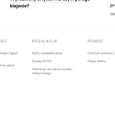
p
klejenie?
(W
ŚCI
REGULACJE
POMOC
ości (język
Karty charakterystyki
Centrum pomocy
Szukaj SVHC
Mapa strony
owe (język
Instrukcja używania wyrobu
medycznego