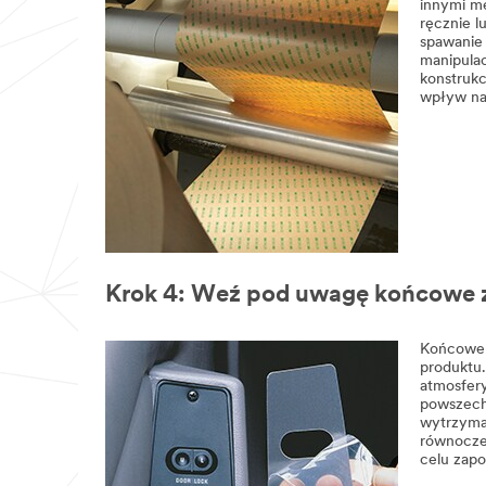
innymi me
ręcznie l
spawanie
manipula
konstrukc
wpływ na
Krok 4: Weź pod uwagę końcowe 
Końcowe z
produktu.
atmosfery
powszechn
wytrzymać
równoczes
celu zapo