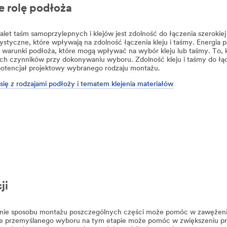
e rolę podłoża
alet taśm samoprzylepnych i klejów jest zdolność do łączenia szerok
ystyczne, które wpływają na zdolność łączenia kleju i taśmy. Energia p
 warunki podłoża, które mogą wpływać na wybór kleju lub taśmy. To, kt
ch czynników przy dokonywaniu wyboru. Zdolność kleju i taśmy do łą
potencjał projektowy wybranego rodzaju montażu.
się z rodzajami podłoży i tematem klejenia materiałów
ji
nie sposobu montażu poszczególnych części może pomóc w zawężeniu
e przemyślanego wyboru na tym etapie może pomóc w zwiększeniu pro