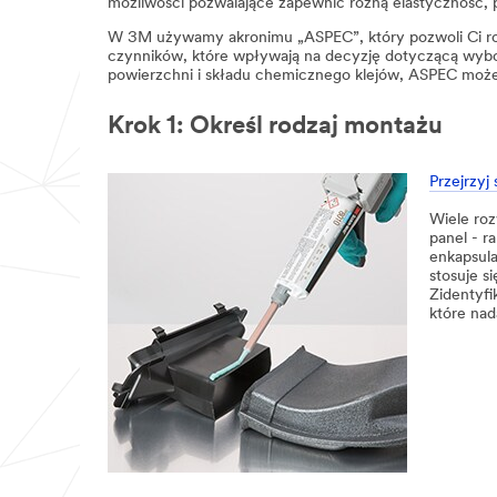
możliwości pozwalające zapewnić różną elastyczność, 
W 3M używamy akronimu „ASPEC”, który pozwoli Ci rozw
czynników, które wpływają na decyzję dotyczącą wybo
powierzchni i składu chemicznego klejów, ASPEC może u
Krok 1: Określ rodzaj montażu
Przejrzyj
Wiele roz
panel - r
enkapsula
stosuje s
Zidentyfi
które nad