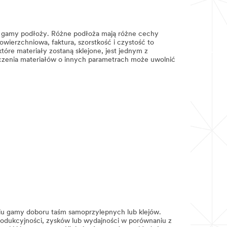
iej gamy podłoży. Różne podłoża mają różne cechy
owierzchniowa, faktura, szorstkość i czystość to
óre materiały zostaną sklejone, jest jednym z
czenia materiałów o innych parametrach może uwolnić
 gamy doboru taśm samoprzylepnych lub klejów.
dukcyjności, zysków lub wydajności w porównaniu z