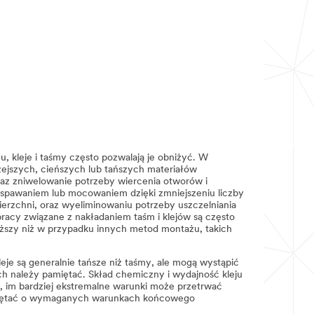
, kleje i taśmy często pozwalają je obniżyć. W
ejszych, cieńszych lub tańszych materiałów
raz zniwelowanie potrzeby wiercenia otworów i
spawaniem lub mocowaniem dzięki zmniejszeniu liczby
erzchni, oraz wyeliminowaniu potrzeby uszczelniania
cy związane z nakładaniem taśm i klejów są często
iższy niż w przypadku innych metod montażu, takich
eje są generalnie tańsze niż taśmy, ale mogą wystąpić
 należy pamiętać. Skład chemiczny i wydajność kleju
, im bardziej ekstremalne warunki może przetrwać
pamiętać o wymaganych warunkach końcowego