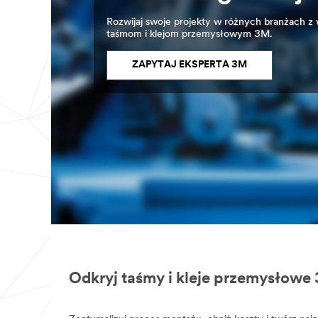
o
Rozwijaj swoje projekty w różnych branżach z
podanie
taśmom i klejom przemysłowym 3M.
niektórych
kluczowych
informacji,
ZAPYTAJ EKSPERTA 3M
w
tym
danych
kontaktowych.
Podane
przez
Ciebie
informacje
zostaną
wykorzystane
w
celu
udzielenia
odpowiedzi
na
Twoje
zapytanie
za
Odkryj taśmy i kleje przemysłowe
pośrednictwem
poczty
elektronicznej