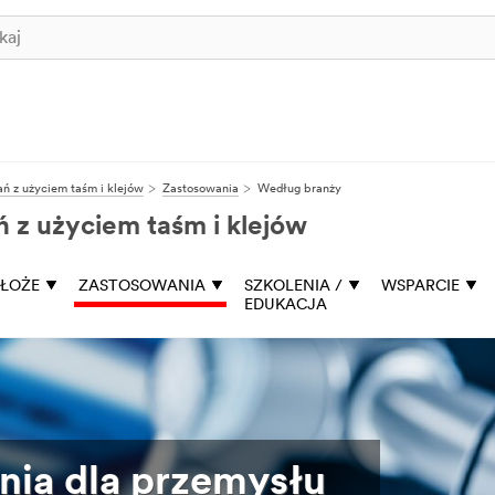
ń z użyciem taśm i klejów
Zastosowania
Według branży
 z użyciem taśm i klejów
ŁOŻE
ZASTOSOWANIA
SZKOLENIA /
WSPARCIE
EDUKACJA
nia dla przemysłu