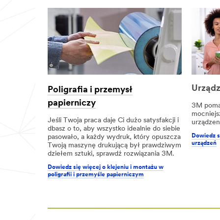
Wybierz jedno
Typ zapytania
Wybierz jedno
Urząd
Poligrafia i przemysł
papierniczy
3M poma
Służ
mocniejsz
bow
Jeśli Twoja praca daje Ci dużo satysfakcji i
urządzen
y
dbasz o to, aby wszystko idealnie do siebie
Dowiedz si
pasowało, a każdy wydruk, który opuszcza
adre
urządzeń
Twoją maszynę drukującą był prawdziwym
s e-
dziełem sztuki, sprawdź rozwiązania 3M.
mail
Dowiedz się więcej o klejeniu i montażu w
poligrafii i przemyśle papierniczym
Wia
dom
ość