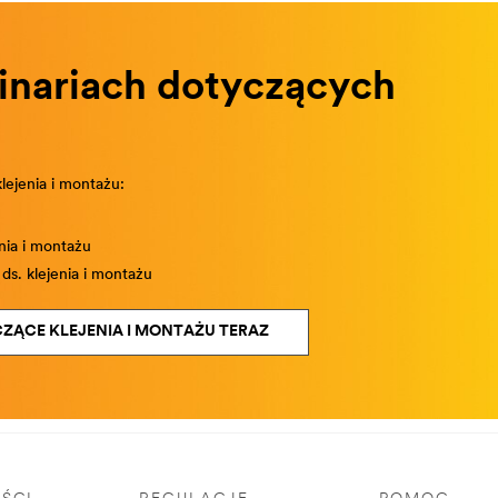
inariach dotyczących
lejenia i montażu:
nia i montażu
s. klejenia i montażu
CZĄCE KLEJENIA I MONTAŻU TERAZ