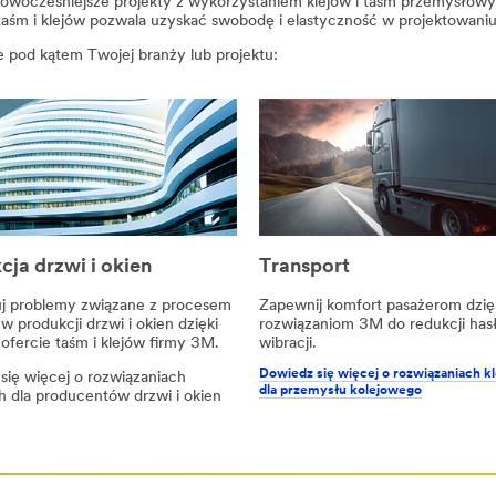
jnowocześniejsze projekty z wykorzystaniem klejów i taśm przemysłow
 taśm i klejów pozwala uzyskać swobodę i elastyczność w projektowani
 pod kątem Twojej branży lub projektu:
cja drzwi i okien
Transport
j problemy związane z procesem
Zapewnij komfort pasażerom dzię
 produkcji drzwi i okien dzięki
rozwiązaniom 3M do redukcji hasł
 ofercie taśm i klejów firmy 3M.
wibracji.
Dowiedz się więcej o rozwiązaniach k
się więcej o rozwiązaniach
dla przemysłu kolejowego
h dla producentów drzwi i okien