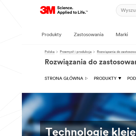
Zamknij
Wyślij
nam
wiadomość
Produkty
Zastosowania
Marki
Dziękujemy
Polska
Przemysł i produkcja
Rozwiązania do zastosowa
za
zainteresowanie
Rozwiązania do zastosowań
firmą
3M.
Aby
pomóc
STRONA GŁÓWNA
PRODUKTY
POD
nam
skutecznie
zarządzać
Twoim
zapytaniem
i
odpowiedzieć
na
nie,
Technologie kleje
uprzejmie
prosimy