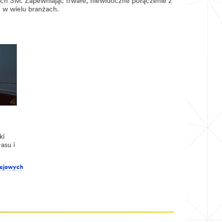
ych 3M. Zapewniając trwałe, niewidoczne połączenie z
u w wielu branżach.
ki
asu i
lejowych