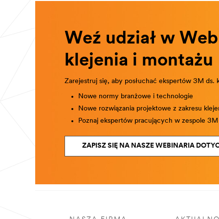
Weź udział w Web
klejenia i montażu
Imię
Zarejestruj się, aby posłuchać ekspertów 3M ds. k
Nowe normy branżowe i technologie
Nowe rozwiązania projektowe z zakresu kleje
Naz
Poznaj ekspertów pracujących w zespole 3M d
wisk
o
ZAPISZ SIĘ NA NASZE WEBINARIA DOTY
Tele
fon
służ
bow
y