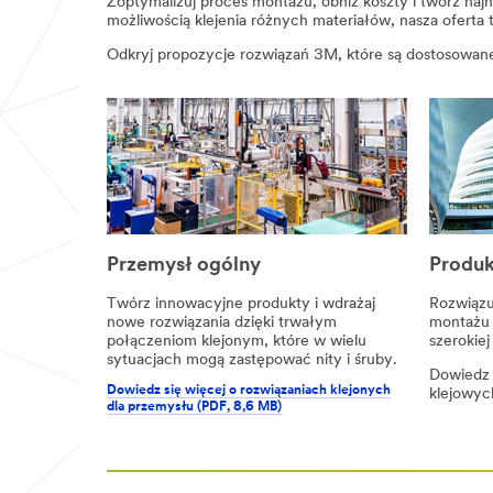
Zoptymalizuj proces montażu, obniż koszty i twórz na
lub
możliwością klejenia różnych materiałów, nasza oferta
telefonu
przez
Odkryj propozycje rozwiązań 3M, które są dostosowane
przedstawiciela
3M
lub
jednego
z
naszych
autoryzowanych
partnerów
biznesowych,
którym
możemy
Przemysł ogólny
Produk
udostępnić
Twoje
Twórz innowacyjne produkty i wdrażaj
Rozwiązu
dane
nowe rozwiązania dzięki trwałym
montażu w
osobowe
połączeniom klejonym, które w wielu
szerokiej
zgodnie
sytuacjach mogą zastępować nity i śruby.
z
polityką
Dowiedz 
prywatności
Dowiedz się więcej o rozwiązaniach klejonych
klejowyc
3M
.
dla przemysłu (PDF, 8,6 MB)
Obszar
zainteresowań