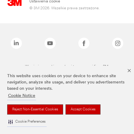
Ustawienia cookie
© 3M 2026. Wszelkie prawa zastrzeżone.
Wymienione marki są znakami towarowymi firmy 3M.
This website uses cookies on your device to enhance site
navigation, analyze site usage, and deliver you advertisements
based on your interests.
Cookie Notice
Reject Non-Essential Cookies
Accept Cookies
Cookie Preferences