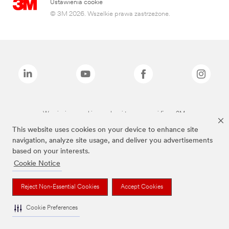
Ustawienia cookie
© 3M 2026. Wszelkie prawa zastrzeżone.
Wymienione marki są znakami towarowymi firmy 3M.
This website uses cookies on your device to enhance site
navigation, analyze site usage, and deliver you advertisements
based on your interests.
Cookie Notice
Reject Non-Essential Cookies
Accept Cookies
Cookie Preferences