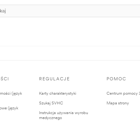
ŚCI
REGULACJE
POMOC
ości (język
Karty charakterystyki
Centrum pomocy
Szukaj SVHC
Mapa strony
owe (język
Instrukcja używania wyrobu
medycznego