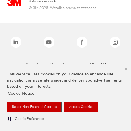
Ustawienia cookie
© 3M 2026. Wszelkie prawa zastrzeżone.
Wymienione marki są znakami towarowymi firmy 3M.
This website uses cookies on your device to enhance site
navigation, analyze site usage, and deliver you advertisements
based on your interests.
Cookie Notice
Reject Non-Essential Cookies
Accept Cookies
Cookie Preferences