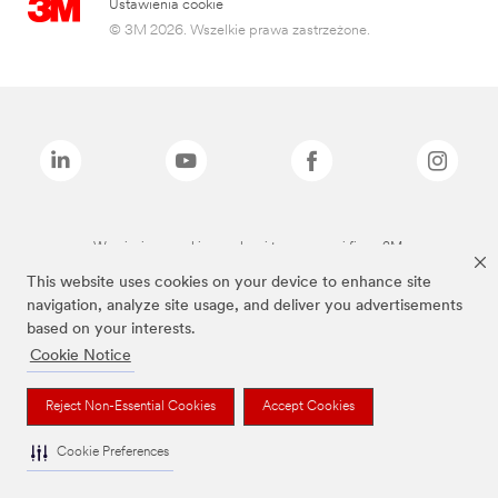
Ustawienia cookie
© 3M 2026. Wszelkie prawa zastrzeżone.
Wymienione marki są znakami towarowymi firmy 3M.
This website uses cookies on your device to enhance site
navigation, analyze site usage, and deliver you advertisements
based on your interests.
Cookie Notice
Reject Non-Essential Cookies
Accept Cookies
Cookie Preferences