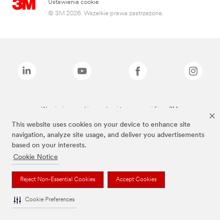
Ustawienia cookie
© 3M 2026. Wszelkie prawa zastrzeżone.
Wymienione marki są znakami towarowymi firmy 3M.
This website uses cookies on your device to enhance site
navigation, analyze site usage, and deliver you advertisements
based on your interests.
Cookie Notice
Reject Non-Essential Cookies
Accept Cookies
Cookie Preferences