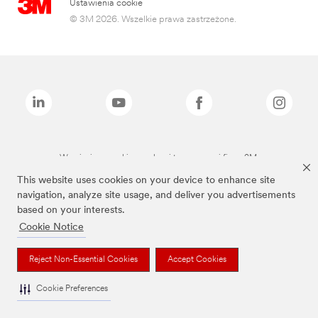
Ustawienia cookie
© 3M 2026. Wszelkie prawa zastrzeżone.
Wymienione marki są znakami towarowymi firmy 3M.
This website uses cookies on your device to enhance site
navigation, analyze site usage, and deliver you advertisements
based on your interests.
Cookie Notice
Reject Non-Essential Cookies
Accept Cookies
Cookie Preferences