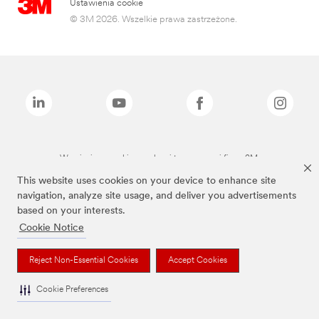
Ustawienia cookie
© 3M 2026. Wszelkie prawa zastrzeżone.
Wymienione marki są znakami towarowymi firmy 3M.
This website uses cookies on your device to enhance site
navigation, analyze site usage, and deliver you advertisements
based on your interests.
Cookie Notice
Reject Non-Essential Cookies
Accept Cookies
Cookie Preferences