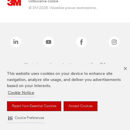
Ustawienia cookie
© 3M 2026. Wszelkie prawa zastrzeżone.
Wymienione marki są znakami towarowymi firmy 3M.
This website uses cookies on your device to enhance site
navigation, analyze site usage, and deliver you advertisements
based on your interests.
Cookie Notice
Reject Non-Essential Cookies
Accept Cookies
Cookie Preferences