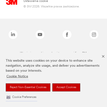
Ustawienia cookie
© 3M 2026. Wszelkie prawa zastrzeżone.
Wymienione marki są znakami towarowymi firmy 3M.
This website uses cookies on your device to enhance site
navigation, analyze site usage, and deliver you advertisements
based on your interests.
Cookie Notice
Reject Non-Essential Cookies
Accept Cookies
Cookie Preferences