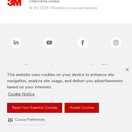
Ustawienia cookie
© 3M 2026. Wszelkie prawa zastrzeżone.
Wymienione marki są znakami towarowymi firmy 3M.
This website uses cookies on your device to enhance site
navigation, analyze site usage, and deliver you advertisements
based on your interests.
Cookie Notice
Reject Non-Essential Cookies
Accept Cookies
Cookie Preferences