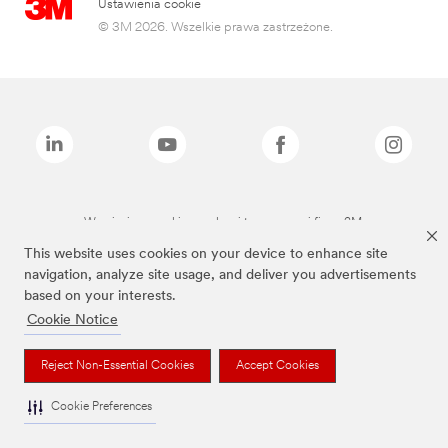
Ustawienia cookie
© 3M 2026. Wszelkie prawa zastrzeżone.
Wymienione marki są znakami towarowymi firmy 3M.
This website uses cookies on your device to enhance site
navigation, analyze site usage, and deliver you advertisements
based on your interests.
Cookie Notice
Reject Non-Essential Cookies
Accept Cookies
Cookie Preferences