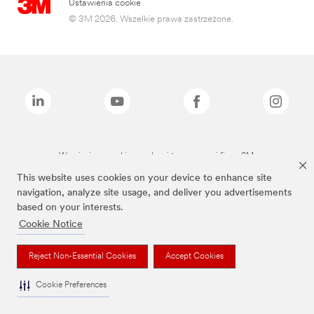
Ustawienia cookie
© 3M 2026. Wszelkie prawa zastrzeżone.
Wymienione marki są znakami towarowymi firmy 3M.
This website uses cookies on your device to enhance site
navigation, analyze site usage, and deliver you advertisements
based on your interests.
Cookie Notice
Reject Non-Essential Cookies
Accept Cookies
Cookie Preferences