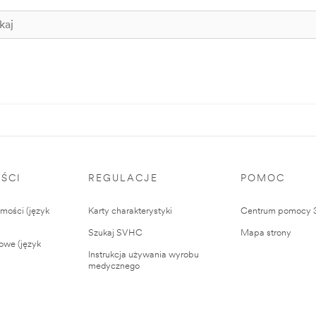
ŚCI
REGULACJE
POMOC
ości (język
Karty charakterystyki
Centrum pomocy
Szukaj SVHC
Mapa strony
owe (język
Instrukcja używania wyrobu
medycznego