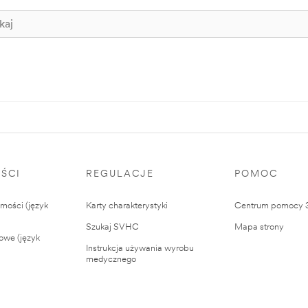
ŚCI
REGULACJE
POMOC
ości (język
Karty charakterystyki
Centrum pomocy
Szukaj SVHC
Mapa strony
owe (język
Instrukcja używania wyrobu
medycznego