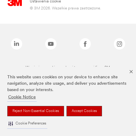
Ustawienia cookie
© 3M 2026. Wszelkie prawa zastrzeżone.
Wymienione marki są znakami towarowymi firmy 3M.
This website uses cookies on your device to enhance site
navigation, analyze site usage, and deliver you advertisements
based on your interests.
Cookie Notice
Reject Non-Essential Cookies
Accept Cookies
Cookie Preferences