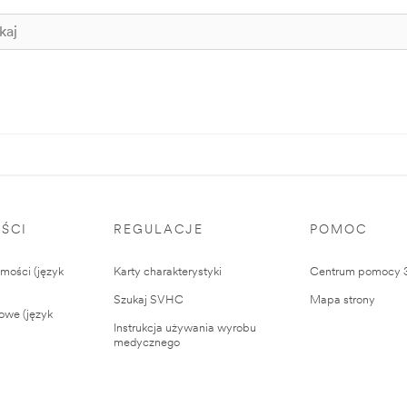
ŚCI
REGULACJE
POMOC
ości (język
Karty charakterystyki
Centrum pomocy
Szukaj SVHC
Mapa strony
owe (język
Instrukcja używania wyrobu
medycznego