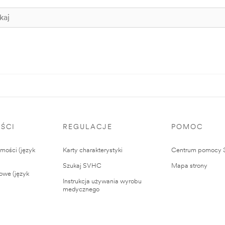
ŚCI
REGULACJE
POMOC
ości (język
Karty charakterystyki
Centrum pomocy
Szukaj SVHC
Mapa strony
owe (język
Instrukcja używania wyrobu
medycznego