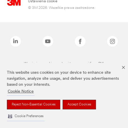
Ustawienia cookie
© 3M 2026. Wszelkie prawa zastrzeżone.
Wymienione marki są znakami towarowymi firmy 3M.
This website uses cookies on your device to enhance site
navigation, analyze site usage, and deliver you advertisements
based on your interests.
Cookie Notice
Reject Non-Essential Cookies
Accept Cookies
Cookie Preferences