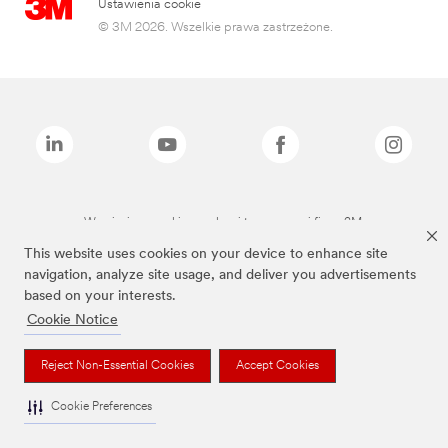
Ustawienia cookie
© 3M 2026. Wszelkie prawa zastrzeżone.
Wymienione marki są znakami towarowymi firmy 3M.
This website uses cookies on your device to enhance site
navigation, analyze site usage, and deliver you advertisements
based on your interests.
Cookie Notice
Reject Non-Essential Cookies
Accept Cookies
Cookie Preferences