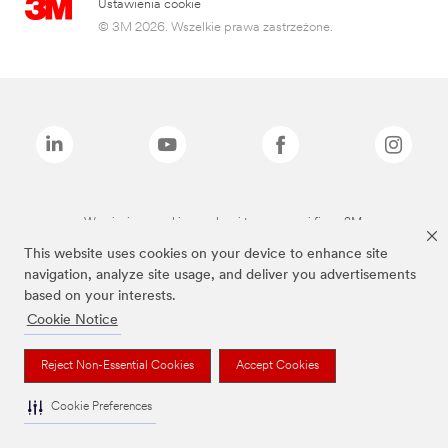
Ustawienia cookie
© 3M 2026. Wszelkie prawa zastrzeżone.
Wymienione marki są znakami towarowymi firmy 3M.
This website uses cookies on your device to enhance site
navigation, analyze site usage, and deliver you advertisements
based on your interests.
Cookie Notice
Reject Non-Essential Cookies
Accept Cookies
Cookie Preferences