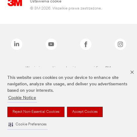
Ustawienia cookie
© 3M 2026. Wszelkie prawa zastrzeżone.
Wymienione marki są znakami towarowymi firmy 3M.
This website uses cookies on your device to enhance site
navigation, analyze site usage, and deliver you advertisements
based on your interests.
Cookie Notice
Reject Non-Essential Cookies
Accept Cookies
Cookie Preferences