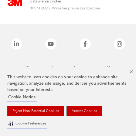
Ustawienia cookie
© 3M 2026. Wszelkie prawa zastrzeżone.
Wymienione marki są znakami towarowymi firmy 3M.
This website uses cookies on your device to enhance site
navigation, analyze site usage, and deliver you advertisements
based on your interests.
Cookie Notice
Reject Non-Essential Cookies
Accept Cookies
Cookie Preferences