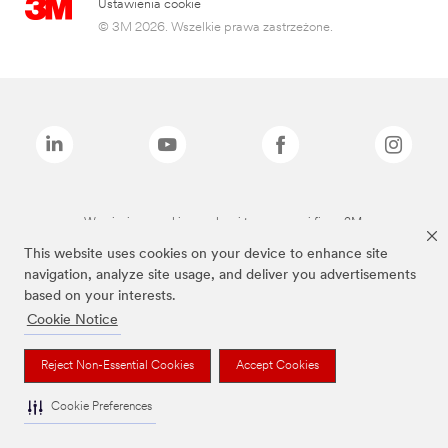
Ustawienia cookie
© 3M 2026. Wszelkie prawa zastrzeżone.
Wymienione marki są znakami towarowymi firmy 3M.
This website uses cookies on your device to enhance site
navigation, analyze site usage, and deliver you advertisements
based on your interests.
Cookie Notice
Reject Non-Essential Cookies
Accept Cookies
Cookie Preferences