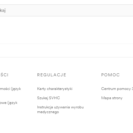
ŚCI
REGULACJE
POMOC
ości (język
Karty charakterystyki
Centrum pomocy
Szukaj SVHC
Mapa strony
owe (język
Instrukcja używania wyrobu
medycznego