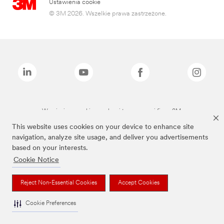
Ustawienia cookie
© 3M 2026. Wszelkie prawa zastrzeżone.
Wymienione marki są znakami towarowymi firmy 3M.
This website uses cookies on your device to enhance site
navigation, analyze site usage, and deliver you advertisements
based on your interests.
Cookie Notice
Reject Non-Essential Cookies
Accept Cookies
Cookie Preferences