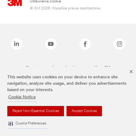
Ustawienia cookie
© 3M 2026. Wszelkie prawa zastrzeżone.
Wymienione marki są znakami towarowymi firmy 3M.
This website uses cookies on your device to enhance site
navigation, analyze site usage, and deliver you advertisements
based on your interests.
Cookie Notice
Reject Non-Essential Cookies
Accept Cookies
Cookie Preferences