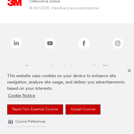
Ustawienia cookie
© 3M 2026. Wszelkie prawa zastrzeżone.
Wymienione marki są znakami towarowymi firmy 3M.
This website uses cookies on your device to enhance site
navigation, analyze site usage, and deliver you advertisements
based on your interests.
Cookie Notice
Reject Non-Essential Cookies
Accept Cookies
Cookie Preferences