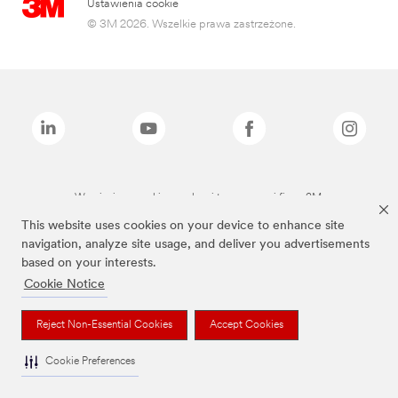
Ustawienia cookie
© 3M 2026. Wszelkie prawa zastrzeżone.
Wymienione marki są znakami towarowymi firmy 3M.
This website uses cookies on your device to enhance site
navigation, analyze site usage, and deliver you advertisements
based on your interests.
Cookie Notice
Reject Non-Essential Cookies
Accept Cookies
Cookie Preferences