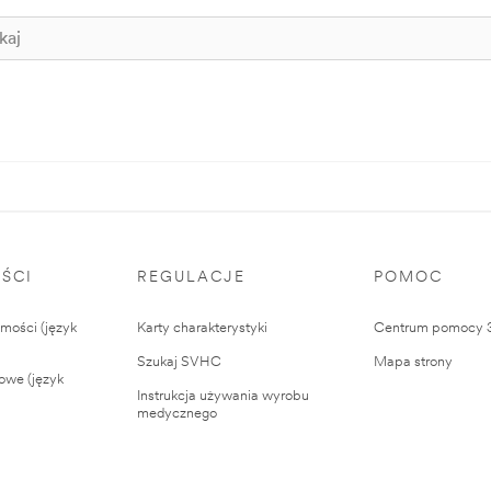
ŚCI
REGULACJE
POMOC
ości (język
Karty charakterystyki
Centrum pomocy
Szukaj SVHC
Mapa strony
owe (język
Instrukcja używania wyrobu
medycznego