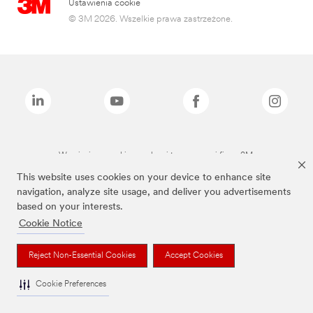
Ustawienia cookie
© 3M 2026. Wszelkie prawa zastrzeżone.
Wymienione marki są znakami towarowymi firmy 3M.
This website uses cookies on your device to enhance site
navigation, analyze site usage, and deliver you advertisements
based on your interests.
Cookie Notice
Reject Non-Essential Cookies
Accept Cookies
Cookie Preferences