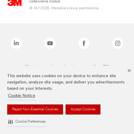
Ustawienia cookie
© 3M 2026. Wszelkie prawa zastrzeżone.
Wymienione marki są znakami towarowymi firmy 3M.
This website uses cookies on your device to enhance site
navigation, analyze site usage, and deliver you advertisements
based on your interests.
Cookie Notice
Reject Non-Essential Cookies
Accept Cookies
Cookie Preferences