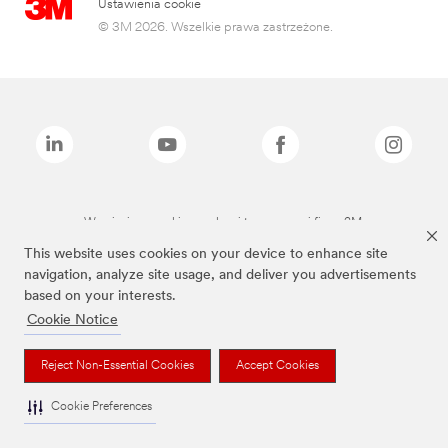
Ustawienia cookie
© 3M 2026. Wszelkie prawa zastrzeżone.
Wymienione marki są znakami towarowymi firmy 3M.
This website uses cookies on your device to enhance site
navigation, analyze site usage, and deliver you advertisements
based on your interests.
Cookie Notice
Reject Non-Essential Cookies
Accept Cookies
Cookie Preferences