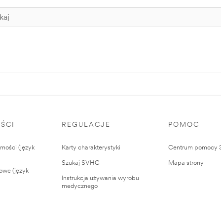
ŚCI
REGULACJE
POMOC
ości (język
Karty charakterystyki
Centrum pomocy
Szukaj SVHC
Mapa strony
owe (język
Instrukcja używania wyrobu
medycznego