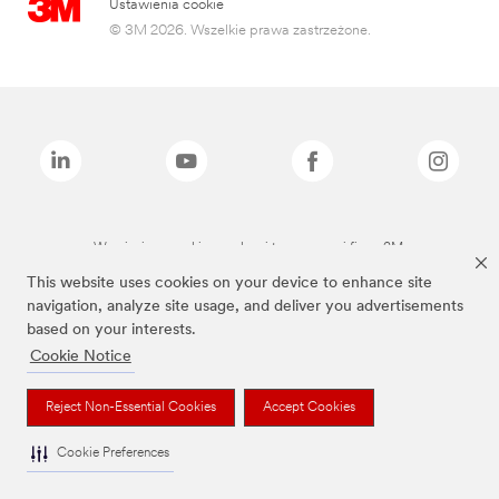
Ustawienia cookie
© 3M 2026. Wszelkie prawa zastrzeżone.
Wymienione marki są znakami towarowymi firmy 3M.
This website uses cookies on your device to enhance site
navigation, analyze site usage, and deliver you advertisements
based on your interests.
Cookie Notice
Reject Non-Essential Cookies
Accept Cookies
Cookie Preferences