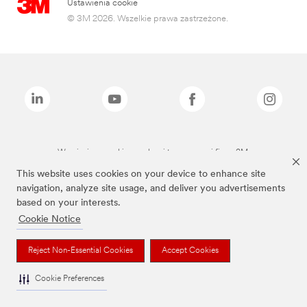
Ustawienia cookie
© 3M 2026. Wszelkie prawa zastrzeżone.
Wymienione marki są znakami towarowymi firmy 3M.
This website uses cookies on your device to enhance site
navigation, analyze site usage, and deliver you advertisements
based on your interests.
Cookie Notice
Reject Non-Essential Cookies
Accept Cookies
Cookie Preferences