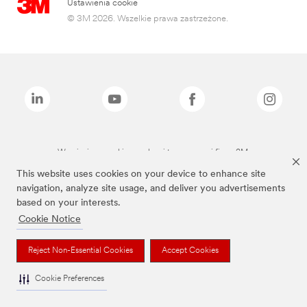
Ustawienia cookie
© 3M 2026. Wszelkie prawa zastrzeżone.
Wymienione marki są znakami towarowymi firmy 3M.
This website uses cookies on your device to enhance site
navigation, analyze site usage, and deliver you advertisements
based on your interests.
Cookie Notice
Reject Non-Essential Cookies
Accept Cookies
Cookie Preferences