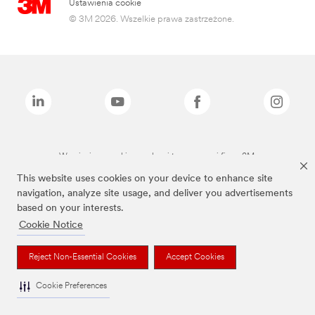
Ustawienia cookie
© 3M 2026. Wszelkie prawa zastrzeżone.
Wymienione marki są znakami towarowymi firmy 3M.
This website uses cookies on your device to enhance site
navigation, analyze site usage, and deliver you advertisements
based on your interests.
Cookie Notice
Reject Non-Essential Cookies
Accept Cookies
Cookie Preferences