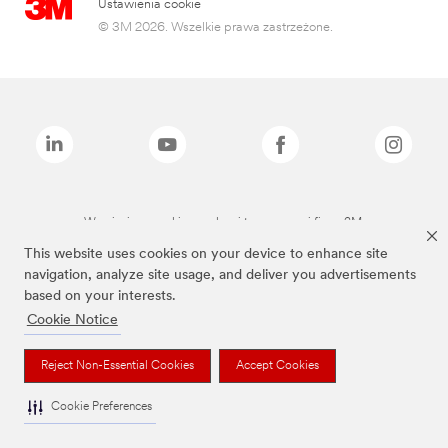
Ustawienia cookie
© 3M 2026. Wszelkie prawa zastrzeżone.
Wymienione marki są znakami towarowymi firmy 3M.
This website uses cookies on your device to enhance site
navigation, analyze site usage, and deliver you advertisements
based on your interests.
Cookie Notice
Reject Non-Essential Cookies
Accept Cookies
Cookie Preferences