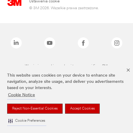
Ustawienia cookie
© 3M 2026. Wszelkie prawa zastrzeżone.
Wymienione marki są znakami towarowymi firmy 3M.
This website uses cookies on your device to enhance site
navigation, analyze site usage, and deliver you advertisements
based on your interests.
Cookie Notice
Reject Non-Essential Cookies
Accept Cookies
Cookie Preferences