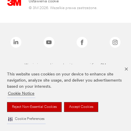
Ustawienia cookie
© 3M 2026. Wszelkie prawa zastrzeżone.
Wymienione marki są znakami towarowymi firmy 3M.
This website uses cookies on your device to enhance site
navigation, analyze site usage, and deliver you advertisements
based on your interests.
Cookie Notice
Reject Non-Essential Cookies
Accept Cookies
Cookie Preferences