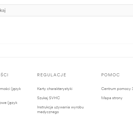
ŚCI
REGULACJE
POMOC
ości (język
Karty charakterystyki
Centrum pomocy
Szukaj SVHC
Mapa strony
owe (język
Instrukcja używania wyrobu
medycznego