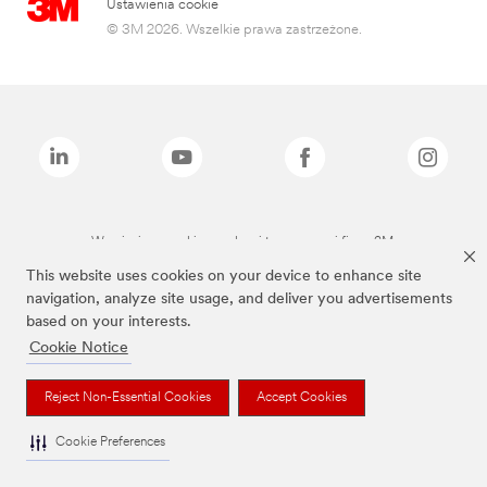
Ustawienia cookie
© 3M 2026. Wszelkie prawa zastrzeżone.
Wymienione marki są znakami towarowymi firmy 3M.
This website uses cookies on your device to enhance site
navigation, analyze site usage, and deliver you advertisements
based on your interests.
Cookie Notice
Reject Non-Essential Cookies
Accept Cookies
Cookie Preferences